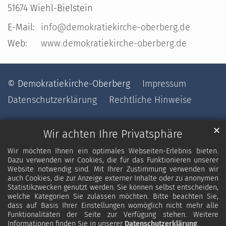
51674
Wiehl-Bielstein
E-Mail:
info@demokratiekirche-oberberg.de
Web:
www.demokratiekirche-oberberg.de
© Demokratiekirche-Oberberg
Impressum
Datenschutzerklärung
Rechtliche Hinweise
✕
Wir achten Ihre Privatsphäre
Wir möchten Ihnen ein optimales Webseiten-Erlebnis bieten.
Dazu verwenden wir Cookies, die für das Funktionieren unserer
Website notwendig sind. Mit Ihrer Zustimmung verwenden wir
auch Cookies, die zur Anzeige externer Inhalte oder zu anonymen
Statistikzwecken genutzt werden. Sie können selbst entscheiden,
welche Kategorien Sie zulassen möchten. Bitte beachten Sie,
dass auf Basis Ihrer Einstellungen womöglich nicht mehr alle
Funktionalitäten der Seite zur Verfügung stehen. Weitere
Informationen finden Sie in unserer
Datenschutzerklärung
.