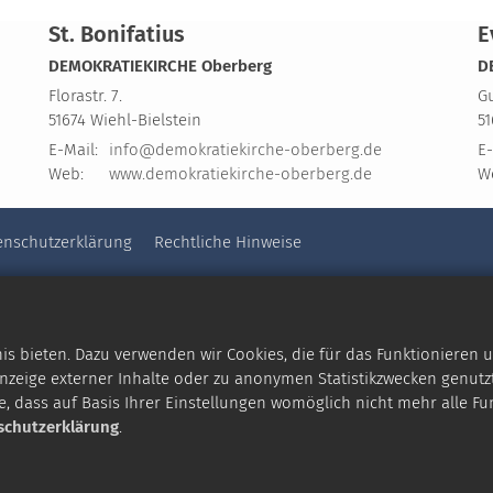
St. Bonifatius
E
DEMOKRATIEKIRCHE Oberberg
D
Florastr. 7.
Gu
51674
Wiehl-Bielstein
5
E-Mail:
info@demokratiekirche-oberberg.de
E-
Web:
www.demokratiekirche-oberberg.de
W
enschutzerklärung
Rechtliche Hinweise
 bieten. Dazu verwenden wir Cookies, die für das Funktionieren u
zeige externer Inhalte oder zu anonymen Statistikzwecken genutzt
e, dass auf Basis Ihrer Einstellungen womöglich nicht mehr alle Fu
schutzerklärung
.