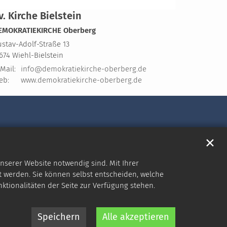
v. Kirche Bielstein
EMOKRATIEKIRCHE Oberberg
stav-Adolf-Straße 13
1674
Wiehl-Bielstein
Mail:
info@demokratiekirche-oberberg.de
eb:
www.demokratiekirche-oberberg.de
✕
nserer Website notwendig sind. Mit Ihrer
 werden. Sie können selbst entscheiden, welche
nktionalitäten der Seite zur Verfügung stehen.
Speichern
Alle akzeptieren