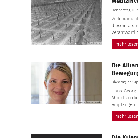
Medizinv
Donnerstag, 10. 
Viele namen
diesem erst
Verantwortli
mehr lese
© wikipedia
Die Allia
Bewegung
Dienstag, 22. Se
Hans-Georg M
München die 
© Jessica Lewandowski
empfangen. .
mehr lese
Die Krie