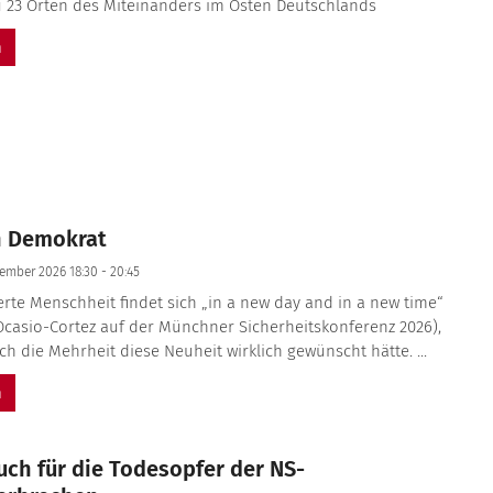
u 23 Orten des Miteinanders im Osten Deutschlands
n
in Demokrat
tember 2026 18:30 - 20:45
ierte Menschheit findet sich „in a new day and in a new time“
Ocasio-Cortez auf der Münchner Sicherheitskonferenz 2026),
ch die Mehrheit diese Neuheit wirklich gewünscht hätte. ...
n
ch für die Todesopfer der NS-