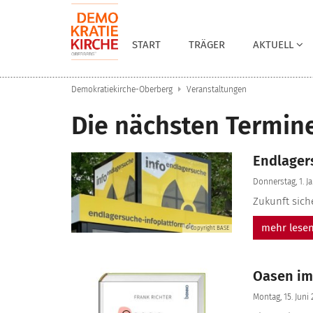
Zum Inhalt springen
START
TRÄGER
AKTUELL
Demokratiekirche-Oberberg
Veranstaltungen
Die nächsten Termin
Endlager
Donnerstag, 1. J
Zukunft sich
mehr lese
© Copyright BASE
Oasen im 
Montag, 15. Juni 