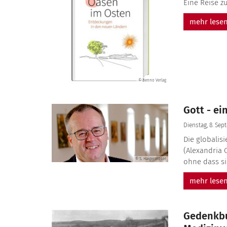
Eine Reise z
mehr lese
© Benno Verlag
Gott - e
Dienstag, 8. Sep
Die globalis
(Alexandria 
© S. Haigermoser
ohne dass si
mehr lese
Gedenkbu