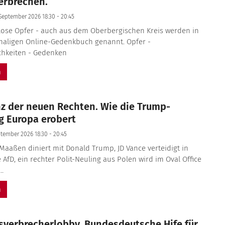
erbrechen.
September 2026 18:30 - 20:45
lose Opfer - auch aus dem Oberbergischen Kreis werden in
maligen Online-Gedenkbuch genannt. Opfer -
chkeiten - Gedenken
n
nz der neuen Rechten. Wie die Trump-
 Europa erobert
ptember 2026 18:30 - 20:45
aaßen diniert mit Donald Trump, JD Vance verteidigt in
AfD, ein rechter Polit-Neuling aus Polen wird im Oval Office
..
n
gsverbrecherlobby. Bundesdeutsche Hife für