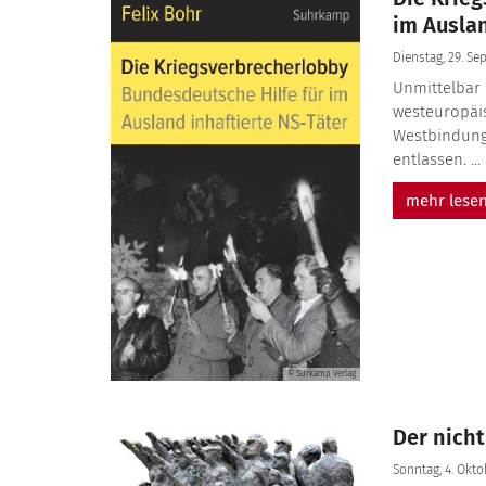
im Auslan
Dienstag, 29. Se
Unmittelbar 
westeuropäis
Westbindung
entlassen. ...
mehr lese
© Surkamp Verlag
Der nich
Sonntag, 4. Okto