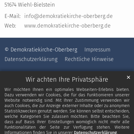
51674
Wiehl-Bielstein
E-Mail:
info@demokratiekirche-oberberg.de
Web:
www.demokratiekirche-oberberg.de
© Demokratiekirche-Oberberg
Impressum
Datenschutzerklärung
Rechtliche Hinweise
✕
Wir achten Ihre Privatsphäre
Wir möchten Ihnen ein optimales Webseiten-Erlebnis bieten.
Dazu verwenden wir Cookies, die für das Funktionieren unserer
Website notwendig sind. Mit Ihrer Zustimmung verwenden wir
auch Cookies, die zur Anzeige externer Inhalte oder zu anonymen
Statistikzwecken genutzt werden. Sie können selbst entscheiden,
welche Kategorien Sie zulassen möchten. Bitte beachten Sie,
dass auf Basis Ihrer Einstellungen womöglich nicht mehr alle
Funktionalitäten der Seite zur Verfügung stehen. Weitere
Informationen finden Sie in unserer
Datenschutzerklärung
.