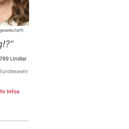
gesellschaft)
g!?“
789 LIndlar
r Bundeswehr
hr Infos