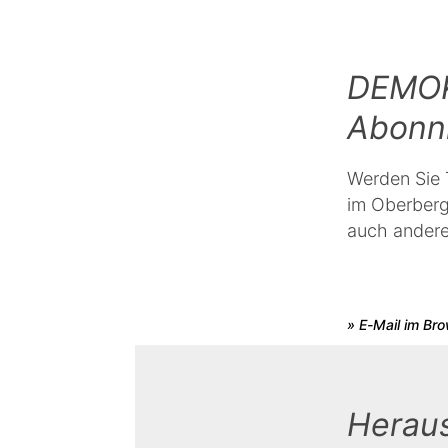
DEMOK
Abonni
Werden Sie 
im Oberberg
auch ander
» E-Mail im Br
Herau