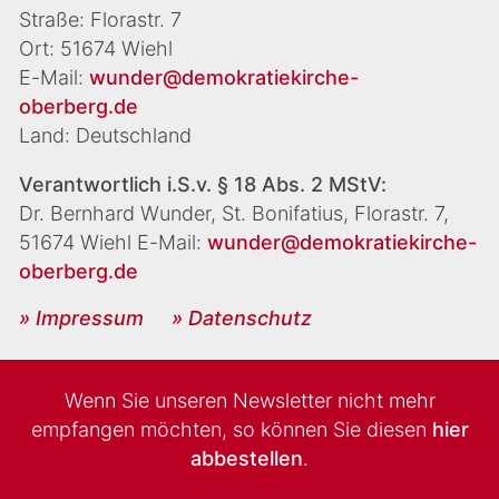
Straße: Florastr. 7
Ort: 51674 Wiehl
E-Mail:
wunder@demokratiekirche-
oberberg.de
Land: Deutschland
Verantwortlich i.S.v. § 18 Abs. 2 MStV:
Dr. Bernhard Wunder, St. Bonifatius, Florastr. 7,
51674 Wiehl E-Mail:
wunder@demokratiekirche-
oberberg.de
» Impressum
» Datenschutz
Wenn Sie unseren Newsletter nicht mehr
empfangen möchten, so können Sie diesen
hier
abbestellen
.